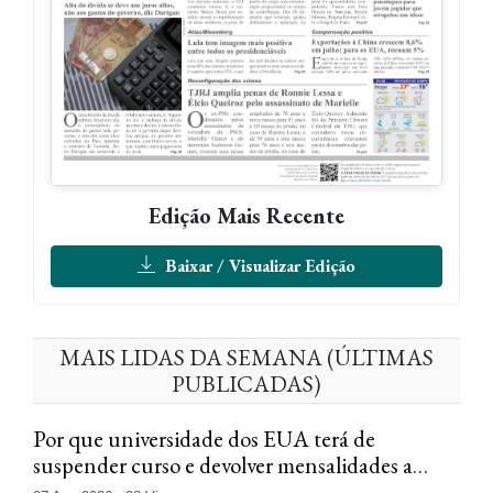
Edição Mais Recente
Baixar / Visualizar Edição
MAIS LIDAS DA SEMANA (ÚLTIMAS
PUBLICADAS)
Por que universidade dos EUA terá de
suspender curso e devolver mensalidades a
brasileiros