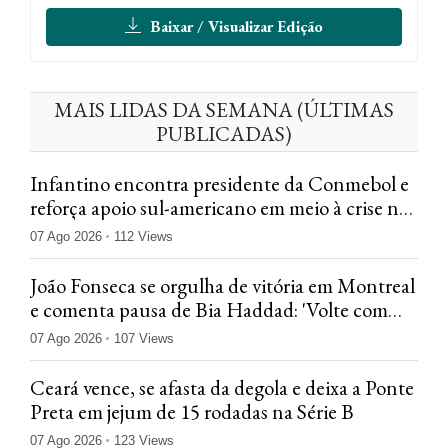
Baixar / Visualizar Edição
MAIS LIDAS DA SEMANA (ÚLTIMAS
PUBLICADAS)
Infantino encontra presidente da Conmebol e
reforça apoio sul-americano em meio à crise na
Fifa
07 Ago 2026
112 Views
João Fonseca se orgulha de vitória em Montreal
e comenta pausa de Bia Haddad: 'Volte com
tudo'
07 Ago 2026
107 Views
Ceará vence, se afasta da degola e deixa a Ponte
Preta em jejum de 15 rodadas na Série B
07 Ago 2026
123 Views