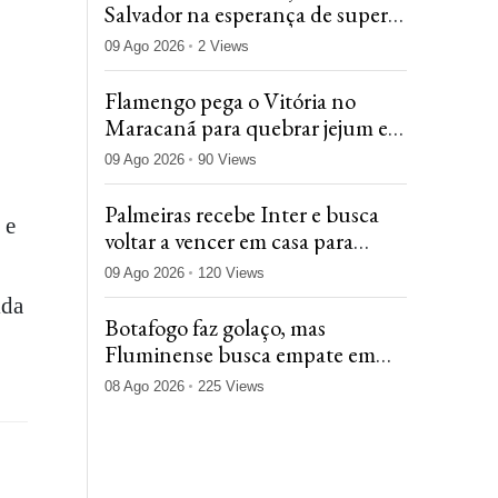
Salvador na esperança de superar
o Bahia na Fonte Nova
09 Ago 2026
2 Views
Flamengo pega o Vitória no
Maracanã para quebrar jejum e
encostar no Palmeiras
09 Ago 2026
90 Views
Palmeiras recebe Inter e busca
 e
voltar a vencer em casa para
manter folga na ponta do
09 Ago 2026
120 Views
Brasileiro
ida
Botafogo faz golaço, mas
Fluminense busca empate em
clássico no Brasileirão
08 Ago 2026
225 Views