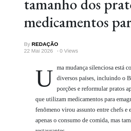
tamanho dos prat
medicamentos pa
By
REDAÇÃO
22 Mai 2026
0 Views
Uma mudança silenciosa está começando a transformar o setor gastronômico em
diversos países, incluindo o B
porções e reformular pratos 
que utilizam medicamentos para ema
fenômeno virou assunto entre chefs e e
apenas o consumo de comida, mas tamb
restaurantes.