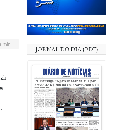
rimir
JORNAL DO DIA (PDF)
zir
es
o