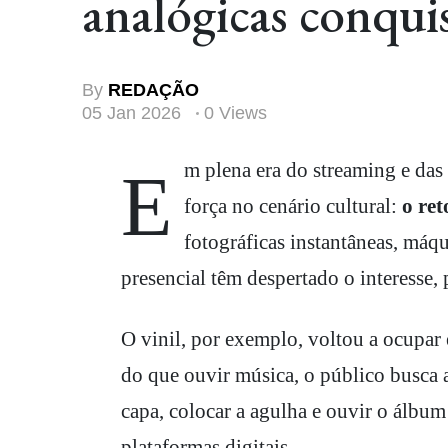
analógicas conquis
By
REDAÇÃO
05 Jan 2026
0 Views
Em plena era do streaming e das redes sociais, um movimento curioso vem ganhando
força no cenário cultural:
o re
fotográficas instantâneas, máqu
presencial têm despertado o interesse,
O vinil, por exemplo, voltou a ocupar 
do que ouvir música, o público busca 
capa, colocar a agulha e ouvir o álbu
plataformas digitais.