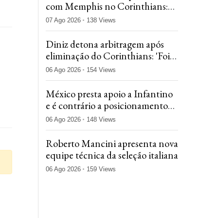
com Memphis no Corinthians:
'Vai dar peso para o time'
07 Ago 2026
138 Views
Diniz detona arbitragem após
eliminação do Corinthians: 'Foi
determinante neste confronto'
06 Ago 2026
154 Views
México presta apoio a Infantino
e é contrário a posicionamento
da Concacaf
06 Ago 2026
148 Views
Roberto Mancini apresenta nova
equipe técnica da seleção italiana
06 Ago 2026
159 Views