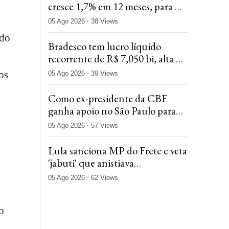
cresce 1,7% em 12 meses, para R$
10,486 bi no segundo trimestre
05 Ago 2026
38 Views
ido
Bradesco tem lucro líquido
recorrente de R$ 7,050 bi, alta de
16,2%
os
05 Ago 2026
39 Views
Como ex-presidente da CBF
ganha apoio no São Paulo para
suceder Harry Massis Jr. na
05 Ago 2026
57 Views
presidência
Lula sanciona MP do Frete e veta
'jabuti' que anistiava
caminhoneiros bolsonarista
05 Ago 2026
62 Views
o