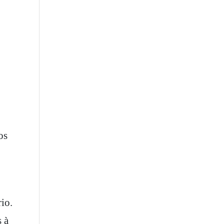
o
os
io.
s à