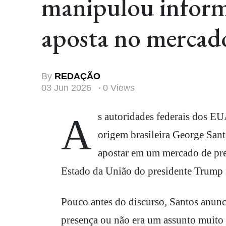
manipulou inform
aposta no mercado
By
REDAÇÃO
03 Jun 2026
0 Views
As autoridades federais dos EUA estão investigando se o ex-deputado federal de
origem brasileira George San
apostar em um mercado de pre
Estado da União do presidente Trump n
Pouco antes do discurso, Santos anunc
presença ou não era um assunto muito