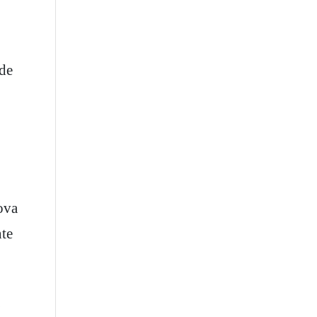
 de
ova
nte