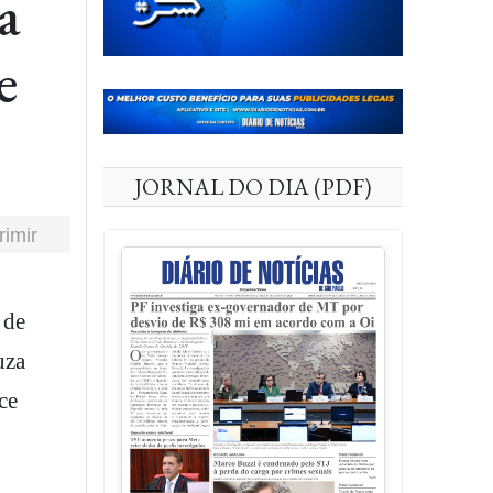
a
e
JORNAL DO DIA (PDF)
rimir
uza
ce