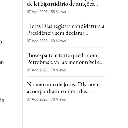
de lei bipartidário de sanções
abrangentes contra a Rússia
07 Ago 2026
56 Views
Hertz Dias registra candidatura à
Presidência sem declarar
nenhum bem
o,
07 Ago 2026
69 Views
Ibovespa tem forte queda com
Petrobras e vai ao menor nível em
an
um mês
07 Ago 2026
78 Views
No mercado de juros, DIs caem
acompanhando curva dos
Treasuries após payroll fraco
ia.
07 Ago 2026
78 Views