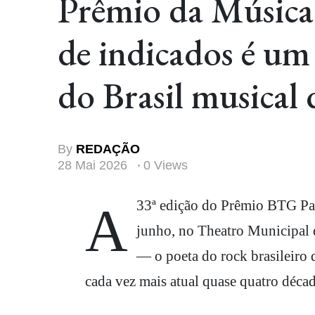
Prêmio da Música B
de indicados é um
do Brasil musical 
By
REDAÇÃO
28 Mai 2026
0 Views
A 33ª edição do Prêmio BTG Pactual da Música Brasileira está marcada para o dia 10 de
junho, no Theatro Municipal 
— o poeta do rock brasileiro
cada vez mais atual quase quatro décad