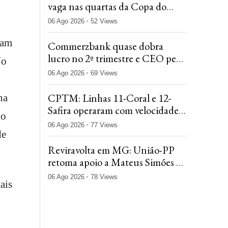
vaga nas quartas da Copa do
Brasil após farpas sobre
06 Ago 2026
52 Views
arbitragem
ram
Commerzbank quase dobra
lucro no 2º trimestre e CEO pede
No
diálogo após avanço do
06 Ago 2026
69 Views
UniCredit
CPTM: Linhas 11-Coral e 12-
na
Safira operaram com velocidade
io
reduzida no 1º dia após fim da
06 Ago 2026
77 Views
greve
de
Reviravolta em MG: União-PP
retoma apoio a Mateus Simões e
isola Marcelo Aro
06 Ago 2026
78 Views
ais