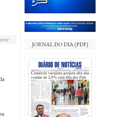
rimir
JORNAL DO DIA (PDF)
da
ou