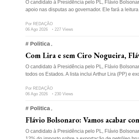
O candidato à Presidência pelo PL, Flávio Bolsonaro
apoio nas disputas ao governador. Ele fará a leitura 
Por
REDAÇÃO
06 Ago 2026
227 Views
# Politica
Com Lira e sem Ciro Nogueira, Fláv
O candidato à Presidência pelo PL, Flávio Bolsonar
todos os Estados. A lista inclui Arthur Lira (PP) e ex
Por
REDAÇÃO
06 Ago 2026
230 Views
# Politica
Flávio Bolsonaro: Vamos acabar co
O candidato à Presidência pelo PL, Flávio Bolsonaro,
12% do imposto sobre a exportação de petróleo bru