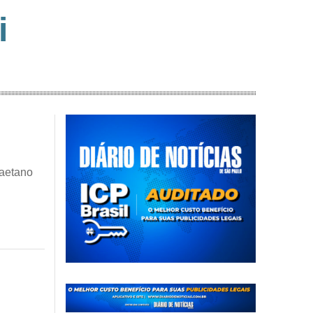
i
Caetano