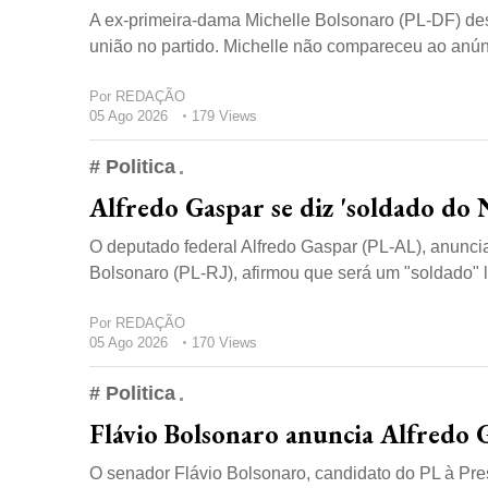
A ex-primeira-dama Michelle Bolsonaro (PL-DF) des
união no partido. Michelle não compareceu ao anúnc
Por
REDAÇÃO
05 Ago 2026
179 Views
# Politica
Alfredo Gaspar se diz 'soldado do 
O deputado federal Alfredo Gaspar (PL-AL), anuncia
Bolsonaro (PL-RJ), afirmou que será um "soldado" l
Por
REDAÇÃO
05 Ago 2026
170 Views
# Politica
Flávio Bolsonaro anuncia Alfredo G
O senador Flávio Bolsonaro, candidato do PL à Pres