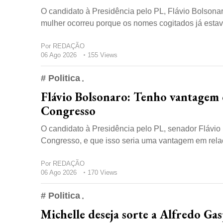
O candidato à Presidência pelo PL, Flávio Bolsonaro
mulher ocorreu porque os nomes cogitados já esta
Por
REDAÇÃO
06 Ago 2026
155 Views
# Politica
Flávio Bolsonaro: Tenho vantagem 
Congresso
O candidato à Presidência pelo PL, senador Flávio B
Congresso, e que isso seria uma vantagem em relaçã
Por
REDAÇÃO
06 Ago 2026
170 Views
# Politica
Michelle deseja sorte a Alfredo Ga