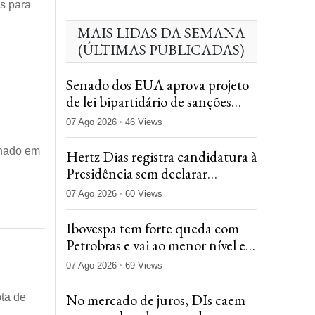
os para
MAIS LIDAS DA SEMANA
(ÚLTIMAS PUBLICADAS)
Senado dos EUA aprova projeto
de lei bipartidário de sanções
abrangentes contra a Rússia
07 Ago 2026
46 Views
enado em
Hertz Dias registra candidatura à
Presidência sem declarar
nenhum bem
07 Ago 2026
60 Views
Ibovespa tem forte queda com
Petrobras e vai ao menor nível em
um mês
07 Ago 2026
69 Views
No mercado de juros, DIs caem
ota de