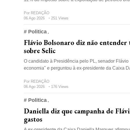
Por
REDAÇÃO
06 Ago 2026
251 Views
# Politica
Flávio Bolsonaro diz não entender
sobre Selic
O candidato à Presidência pelo PL, senador Flávio B
economia" e perguntou à ex-presidente da Caixa Dan
Por
REDAÇÃO
06 Ago 2026
176 Views
# Politica
Daniella diz que campanha de Flávio
gastos
A ex-presidente da Caixa Daniella Marques afirmou