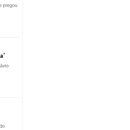
 e pregou
a'
lávio
ado