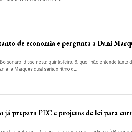
 tanto de economia e pergunta a Dani Marq
olsonaro, disse nesta quinta-feira, 6, que "não entende tanto 
iella Marques qual seria o ritmo d...
 já prepara PEC e projetos de lei para cor
 nesta quinta-feira, 6, que a campanha do candidato à Presidên