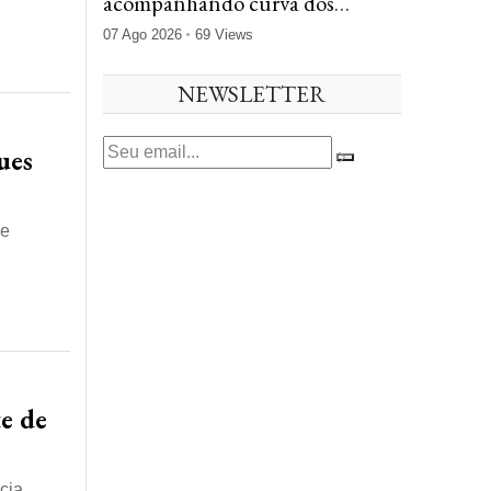
acompanhando curva dos
Treasuries após payroll fraco
07 Ago 2026
69 Views
NEWSLETTER
ues
de
te de
cia