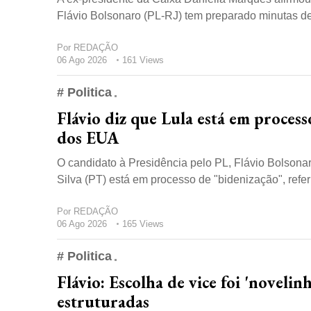
Flávio Bolsonaro (PL-RJ) tem preparado minutas de 
Por
REDAÇÃO
06 Ago 2026
161 Views
# Politica
Flávio diz que Lula está em process
dos EUA
O candidato à Presidência pelo PL, Flávio Bolsonaro
Silva (PT) está em processo de "bidenização", referi
Por
REDAÇÃO
06 Ago 2026
165 Views
# Politica
Flávio: Escolha de vice foi 'noveli
estruturadas