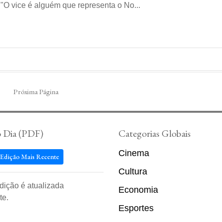
"O vice é alguém que representa o No...
Próxima Página
o Dia (PDF)
Categorias Globais
Cinema
 Edição Mais Recente
Cultura
edição é atualizada
Economia
te.
Esportes