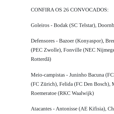
CONFIRA OS 26 CONVOCADOS:
Goleiros - Bodak (SC Telstar), Doo
Defensores - Bazoer (Konyaspor), Bre
(PEC Zwolle), Fonville (NEC Nijmege
Rotterdã)
Meio-campistas - Juninho Bacuna (FC
(FC Zürich), Felida (FC Den Bosch), 
Roemeratoe (RKC Waalwijk)
Atacantes - Antonisse (AE Kifisia), C