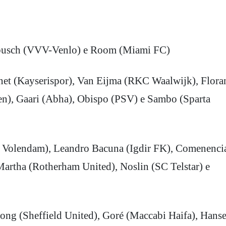
rnbusch (VVV-Venlo) e Room (Miami FC)
net (Kayserispor), Van Eijma (RKC Waalwijk), Flora
n), Gaari (Abha), Obispo (PSV) e Sambo (Sparta
 Volendam), Leandro Bacuna (Igdir FK), Comenenci
Martha (Rotherham United), Noslin (SC Telstar) e
hong (Sheffield United), Goré (Maccabi Haifa), Hans