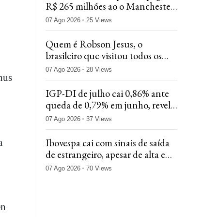
R$ 265 milhões ao o Manchester
City por Rodri
07 Ago 2026
25 Views
Quem é Robson Jesus, o
brasileiro que visitou todos os
países do mundo no menor
07 Ago 2026
28 Views
nus
tempo
IGP-DI de julho cai 0,86% ante
queda de 0,79% em junho, revela
FGV
07 Ago 2026
37 Views
Ibovespa cai com sinais de saída
a
de estrangeiro, apesar de alta em
NY após payroll
07 Ago 2026
70 Views
en