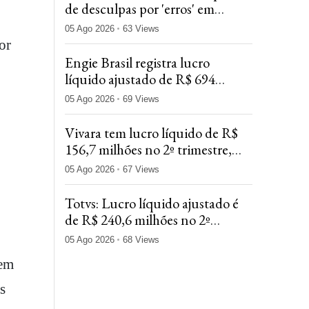
de desculpas por 'erros' em
projeto fracassado na Fifa
05 Ago 2026
63 Views
or
Engie Brasil registra lucro
líquido ajustado de R$ 694
milhões no 2tri26, alta anual de
05 Ago 2026
69 Views
23%
Vivara tem lucro líquido de R$
156,7 milhões no 2º trimestre,
alta de 0,9% na comparação
05 Ago 2026
67 Views
anual
Totvs: Lucro líquido ajustado é
de R$ 240,6 milhões no 2º
trimestre, alta de 5,9% em 1 ano
05 Ago 2026
68 Views
 em
s