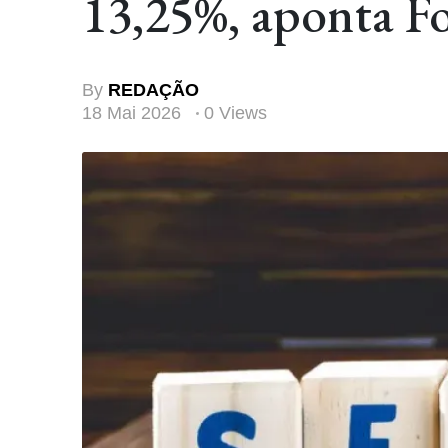
13,25%, aponta F
By
REDAÇÃO
18 Mai 2026
0 Views