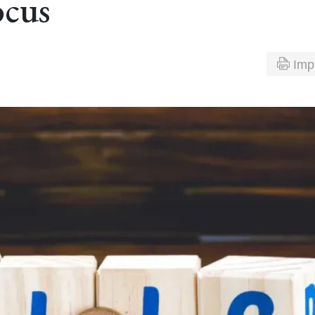
ocus
Imp