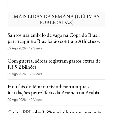
MAIS LIDAS DA SEMANA (ÚLTIMAS
PUBLICADAS)
Santos usa embalo de vaga na Copa do Brasil
para reagir no Brasileirão contra o Athletico-
PR
09 Ago 2026
42 Views
Com guerra, aéreas registram gastos extras de
R$ 5,2 bilhões
09 Ago 2026
35 Views
Houthis do Iêmen reivindicam ataque a
instalações petrolíferas da Aramco na Arábia
Saudita
09 Ago 2026
49 Views
China: PPI sobe 3,5% em julho ante igual mês