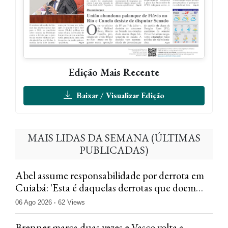
Edição Mais Recente
Baixar / Visualizar Edição
MAIS LIDAS DA SEMANA (ÚLTIMAS
PUBLICADAS)
Abel assume responsabilidade por derrota em
Cuiabá: 'Esta é daquelas derrotas que doem
menos'
06 Ago 2026
62 Views
Brenner marca duas vezes e Vasco volta a