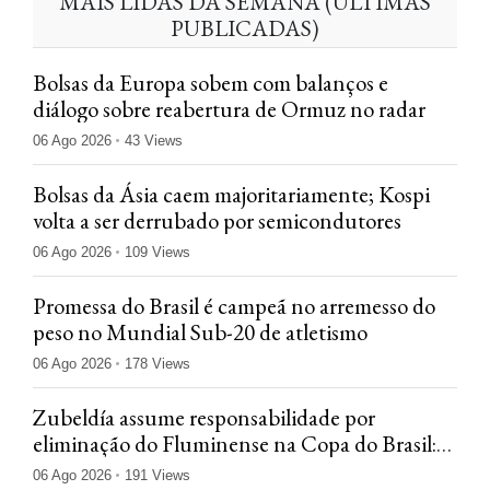
MAIS LIDAS DA SEMANA (ÚLTIMAS
PUBLICADAS)
Bolsas da Europa sobem com balanços e
diálogo sobre reabertura de Ormuz no radar
06 Ago 2026
43 Views
Bolsas da Ásia caem majoritariamente; Kospi
volta a ser derrubado por semicondutores
06 Ago 2026
109 Views
Promessa do Brasil é campeã no arremesso do
peso no Mundial Sub-20 de atletismo
06 Ago 2026
178 Views
Zubeldía assume responsabilidade por
eliminação do Fluminense na Copa do Brasil:
'Jogamos mal'
06 Ago 2026
191 Views