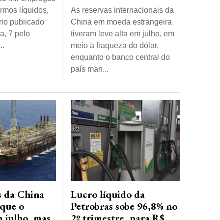
rmos líquidos,
As reservas internacionais da
rio publicado
China em moeda estrangeira
a, 7 pelo
tiveram leve alta em julho, em
..
meio à fraqueza do dólar,
enquanto o banco central do
país man...
s da China
Lucro líquido da
que o
Petrobras sobe 96,8% no
 julho, mas
2º trimestre, para R$