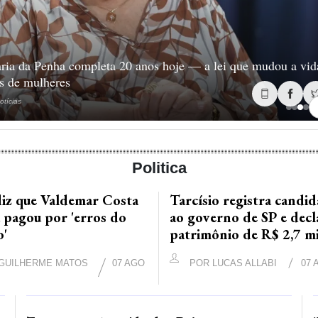
ria da Penha completa 20 anos hoje — a lei que mudou a vid
s de mulheres
otícias
Politica
iz que Valdemar Costa
Tarcísio registra candid
 pagou por 'erros do
ao governo de SP e decl
o'
patrimônio de R$ 2,7 m
GUILHERME MATOS
07 AGO
POR
LUCAS ALLABI
07 