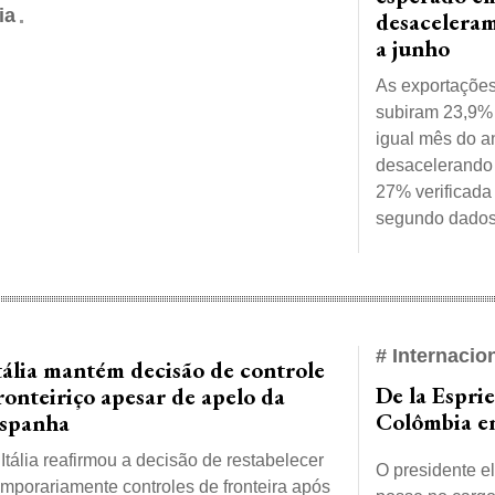
ia
desaceleram
a junho
As exportaçõe
subiram 23,9% 
igual mês do a
desacelerando 
27% verificada
segundo dados 
# Internacio
tália mantém decisão de controle
De la Espri
ronteiriço apesar de apelo da
Colômbia e
spanha
 Itália reafirmou a decisão de restabelecer
O presidente el
emporariamente controles de fronteira após