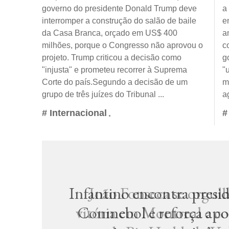
governo do presidente Donald Trump deve
a
interromper a construção do salão de baile
e
da Casa Branca, orçado em US$ 400
a
milhões, porque o Congresso não aprovou o
c
projeto. Trump criticou a decisão como
g
"injusta" e prometeu recorrer à Suprema
"
Corte do país.Segundo a decisão de um
m
grupo de três juízes do Tribunal ...
a
# Internacional
#
Infantino encontra presi
João Fonseca se orgul
vitória em Montreal e c
Conmebol e reforça apoi