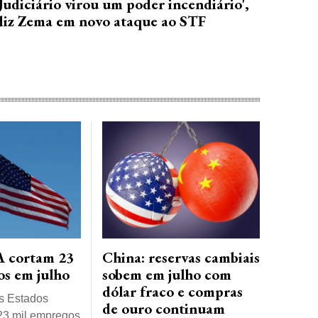
'Judiciário virou um poder incendiário',
diz Zema em novo ataque ao STF
A cortam 23
China: reservas cambiais
s em julho
sobem em julho com
dólar fraco e compras
s Estados
de ouro continuam
23 mil empregos