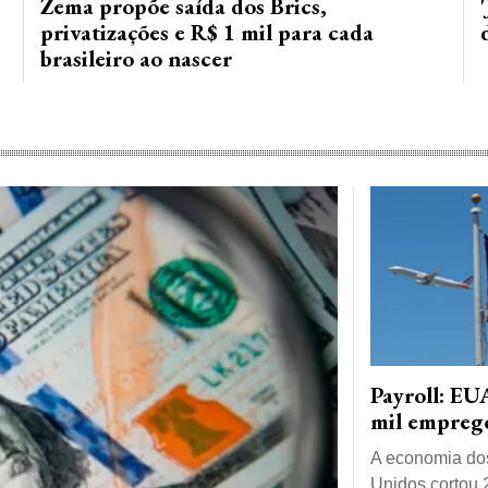
Zema propõe saída dos Brics,
privatizações e R$ 1 mil para cada
brasileiro ao nascer
Payroll: EU
mil emprego
A economia do
Unidos cortou 