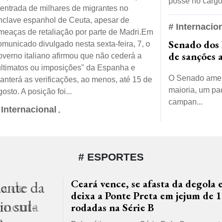
posse no cargo 
 entrada de milhares de migrantes no
nclave espanhol de Ceuta, apesar de
# Internacio
meaças de retaliação por parte de Madri.Em
Senado dos 
omunicado divulgado nesta sexta-feira, 7, o
de sanções 
overno italiano afirmou que não cederá a
ultimatos ou imposições" da Espanha e
O Senado ameri
anterá as verificações, ao menos, até 15 de
maioria, um pa
gosto. A posição foi...
campan...
 Internacional
# ESPORTES
dente da
ha de
Ceará vence, se afasta da degola 
deixa a Ponte Preta em jejum de 
omenta
o sul-
rodadas na Série B