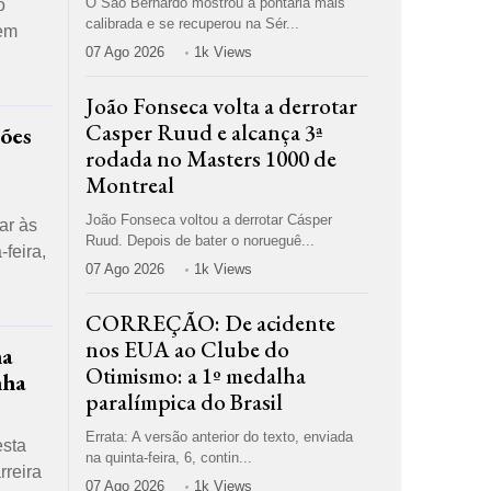
O São Bernardo mostrou a pontaria mais
o
calibrada e se recuperou na Sér...
sem
07 Ago 2026
1k Views
João Fonseca volta a derrotar
Casper Ruud e alcança 3ª
sões
rodada no Masters 1000 de
Montreal
João Fonseca voltou a derrotar Cásper
ar às
Ruud. Depois de bater o norueguê...
feira,
07 Ago 2026
1k Views
CORREÇÃO: De acidente
nos EUA ao Clube do
na
Otimismo: a 1º medalha
nha
paralímpica do Brasil
Errata: A versão anterior do texto, enviada
esta
na quinta-feira, 6, contin...
rreira
07 Ago 2026
1k Views