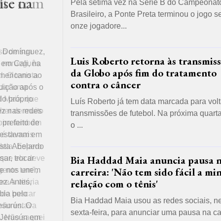
lte com
ise na
Pela sétima vez na Série B do Campeonat
Brasileiro, a Ponte Preta terminou o jogo 
onze jogadore...
ro Domínguez,
Luis Roberto retorna às transmis
 em Cali, na
da Globo após fim do tratamento
americano ao
contra o câncer
tuição após o
lo próprio
Luís Roberto já tem data marcada para volt
ez nas redes
transmissões de futebol. Na próxima quarta-
 prefeito de
o ...
s estavam em
ista Abelardo
Bia Haddad Maia anuncia pausa 
ar, trocar
carreira: 'Não tem sido fácil a mi
que nos unem
relação com o tênis'
ez.Antes,
bia pelo
Bia Haddad Maia usou as redes sociais, n
esurún. O
sexta-feira, para anunciar uma pausa na ca
 Jerusún em