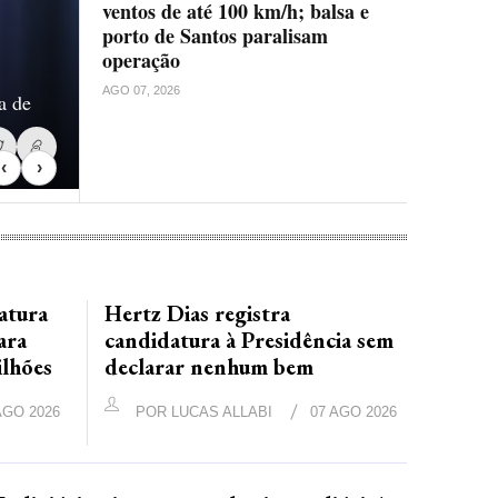
ventos de até 100 km/h; balsa e
porto de Santos paralisam
operação
AGO 07, 2026
a de
‹
›
atura
Hertz Dias registra
ara
candidatura à Presidência sem
ilhões
declarar nenhum bem
AGO 2026
POR
LUCAS ALLABI
07 AGO 2026