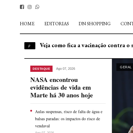
HOME
EDITORIAS
DN SHOPPING
CON
Documentos dos EUA revelam invest
Discord será investigado após mort
Desmatamento na Amazônia registra
Aumento de casos de sarampo em SP 
Santos tem ventos de 109 km/h e lid
GERAL
Ago 07, 2026
DESTAQUE
Veja como fica a vacinação contra o
NASA encontrou
evidências de vida em
Marte há 30 anos hoje
Aulas suspensas, risco de falta de água e
balsas paradas: os impactos do risco de
vendaval
Ago 07, 2026