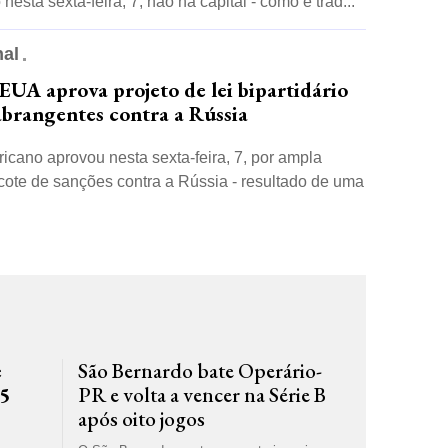
nesta sexta-feira, 7, não na capital - como é trad...
nal
EUA aprova projeto de lei bipartidário
abrangentes contra a Rússia
cano aprovou nesta sexta-feira, 7, por ampla
cote de sanções contra a Rússia - resultado de uma
e
São Bernardo bate Operário-
15
PR e volta a vencer na Série B
após oito jogos