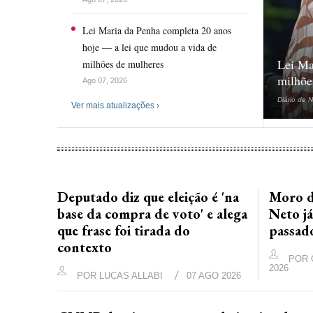
Lei Maria da Penha completa 20 anos
hoje — a lei que mudou a vida de
Lei Ma
milhões de mulheres
milhõe
Ago 07, 2026
Diário de N
Ver mais atualizações ›
Deputado diz que eleição é 'na
Moro d
base da compra de voto' e alega
Neto já
que frase foi tirada do
passad
contexto
POR
2026
POR
LUCAS ALLABI
07 AGO 2026