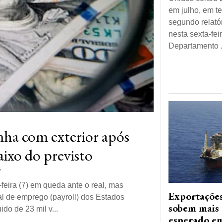
em julho, em te
segundo relató
nesta sexta-feir
Departamento .
inha com exterior após
ixo do previsto
-feira (7) em queda ante o real, mas
Exportaçõe
ial de emprego (payroll) dos Estados
sobem mais 
ido de 23 mil v...
esperado em