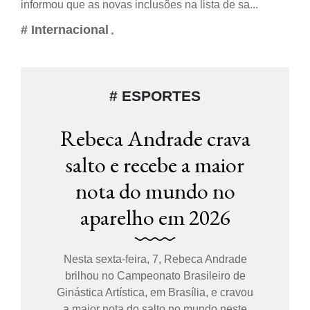
informou que as novas inclusões na lista de sa...
# Internacional
# ESPORTES
Rebeca Andrade crava
Botafogo anuncia a
salto e recebe a maior
renovação do lateral
Alex Telles por duas
nota do mundo no
temporadas: 'O ídolo
aparelho em 2026
fica!'
Nesta sexta-feira, 7, Rebeca Andrade
brilhou no Campeonato Brasileiro de
Ginástica Artística, em Brasília, e cravou
a maior nota do salto no mundo neste