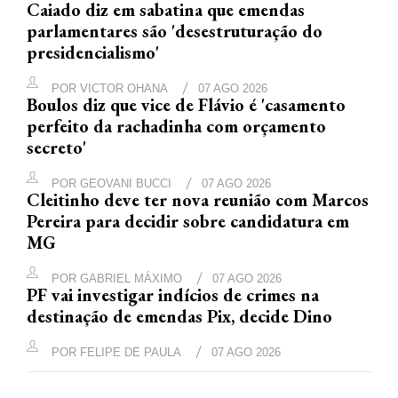
Caiado diz em sabatina que emendas
parlamentares são 'desestruturação do
presidencialismo'
POR
VICTOR OHANA
07 AGO 2026
Boulos diz que vice de Flávio é 'casamento
perfeito da rachadinha com orçamento
secreto'
POR
GEOVANI BUCCI
07 AGO 2026
Cleitinho deve ter nova reunião com Marcos
Pereira para decidir sobre candidatura em
MG
POR
GABRIEL MÁXIMO
07 AGO 2026
PF vai investigar indícios de crimes na
destinação de emendas Pix, decide Dino
POR
FELIPE DE PAULA
07 AGO 2026