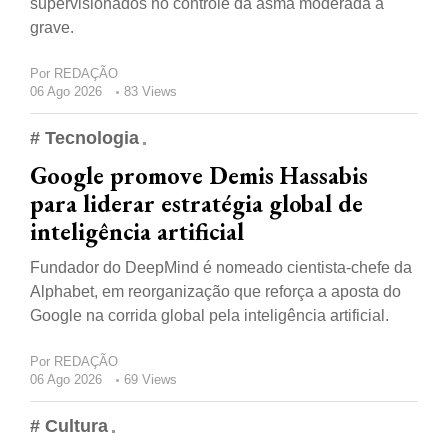
supervisionados no controle da asma moderada a
grave.
Por
REDAÇÃO
06 Ago 2026
83 Views
# Tecnologia
Google promove Demis Hassabis
para liderar estratégia global de
inteligência artificial
Fundador do DeepMind é nomeado cientista-chefe da
Alphabet, em reorganização que reforça a aposta do
Google na corrida global pela inteligência artificial.
Por
REDAÇÃO
06 Ago 2026
69 Views
# Cultura