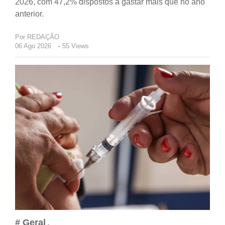
2026, com 47,2% dispostos a gastar mais que no ano
anterior.
Por
REDAÇÃO
06 Ago 2026
55 Views
# Geral